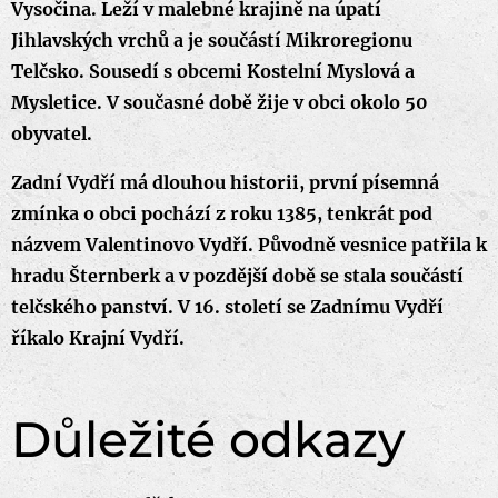
Vysočina. Leží v malebné krajině na úpatí
Jihlavských vrchů a je součástí Mikroregionu
Telčsko. Sousedí s obcemi Kostelní Myslová a
Mysletice. V současné době žije v obci okolo 50
obyvatel.
Zadní Vydří má dlouhou historii, první písemná
zmínka o obci pochází z roku 1385, tenkrát pod
názvem Valentinovo Vydří. Původně vesnice patřila k
hradu Šternberk a v pozdější době se stala součástí
telčského panství. V 16. století se Zadnímu Vydří
říkalo Krajní Vydří.
Důležité odkazy