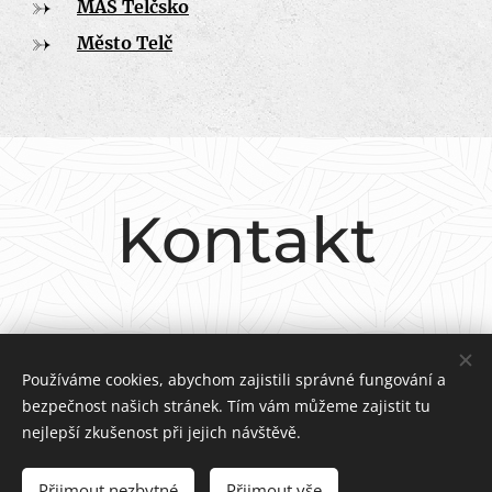
MAS Telčsko
Město Telč
Kontakt
Adresa
Zadní Vydří 28, Telč, 58856
Používáme cookies, abychom zajistili správné fungování a
bezpečnost našich stránek. Tím vám můžeme zajistit tu
E-mail
nejlepší zkušenost při jejich návštěvě.
ozvyd@volny.c
z
Přijmout nezbytné
Přijmout vše