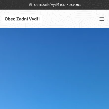
Obec Zadní Vydří, IČO: 42634563
Obec Zadní Vydří