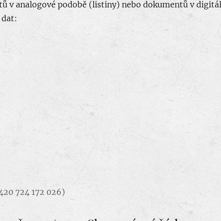
ů v analogové podobě (listiny) nebo dokumentů v digitá
 dat:
420 724 172 026)