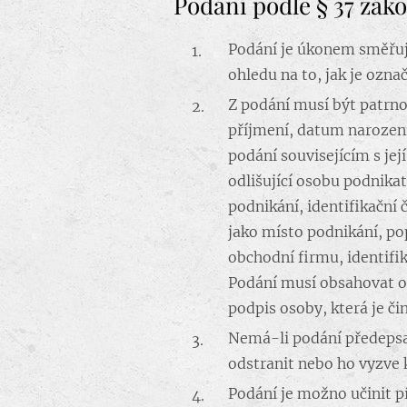
Podání podle § 37 záko
Podání je úkonem směřuj
ohledu na to, jak je ozna
Z podání musí být patrno,
příjmení, datum narození
podání souvisejícím s je
odlišující osobu podnika
podnikání, identifikační
jako místo podnikání, po
obchodní firmu, identifi
Podání musí obsahovat oz
podpis osoby, která je čin
Nemá-li podání předepsan
odstranit nebo ho vyzve 
Podání je možno učinit p