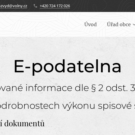
ozvyd@volny.cz
+420 724 172 026
Úvod
Úřad obce
E-podatelna
ané informace dle § 2 odst. 3
podrobnostech výkonu spisové 
ní dokumentů