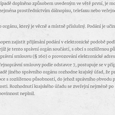
řípadě doplněno způsobem uvedeným ve větě první, je mož
zejména prostřednictvím dálnopisu, telefaxu nebo veřejné
ho orgánu, který je věcně a místně příslušný. Podání je u
hopen zajistit přijímání podání v elektronické podobě pod
jejíž je tento správní orgán součástí, s obcí s rozšířenou 
právní smlouvu (§ 160) o provozování elektronické adres
řejnoprávní smlouvy podle odstavce 7, postupuje se v př
padě jiného správního orgánu rozhodne krajský úřad, že p
ce s rozšířenou působností, do jehož správního obvodu p
sti. Rozhodnutí krajského úřadu se zveřejní nejméně po 
povinnost neplnil.