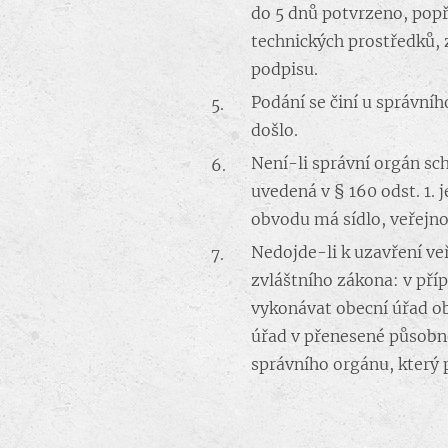
do 5 dnů potvrzeno, pop
technických prostředků, 
podpisu.
Podání se činí u správní
došlo.
Není-li správní orgán sc
uvedená v § 160 odst. 1. 
obvodu má sídlo, veřejno
Nedojde-li k uzavření ve
zvláštního zákona: v pří
vykonávat obecní úřad ob
úřad v přenesené působno
správního orgánu, který 