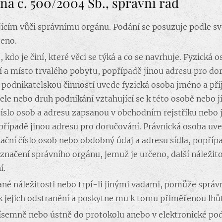
na č. 500/2004 Sb., správní řád
ícím vůči správnímu orgánu. Podání se posuzuje podle s
čeno.
 kdo je činí, které věci se týká a co se navrhuje. Fyzická
 a místo trvalého pobytu, popřípadě jinou adresu pro doru
jí podnikatelskou činností uvede fyzická osoba jméno a př
tele nebo druh podnikání vztahující se k této osobě nebo
 číslo osob a adresu zapsanou v obchodním rejstříku nebo
případě jinou adresu pro doručování. Právnická osoba uv
kační číslo osob nebo obdobný údaj a adresu sídla, popříp
načení správního orgánu, jemuž je určeno, další náležitos
í.
é náležitosti nebo trpí-li jinými vadami, pomůže správn
k jejich odstranění a poskytne mu k tomu přiměřenou lhů
ísemně nebo ústně do protokolu anebo v elektronické pod