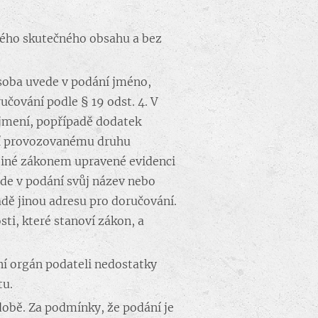
vého skutečného obsahu a bez
 osoba uvede v podání jméno,
čování podle § 19 odst. 4. V
íjmení, popřípadě dodatek
 jí provozovanému druhu
 jiné zákonem upravené evidenci
ede v podání svůj název nebo
adě jinou adresu pro doručování.
ti, které stanoví zákon, a
í orgán podateli nedostatky
tu.
obě. Za podmínky, že podání je