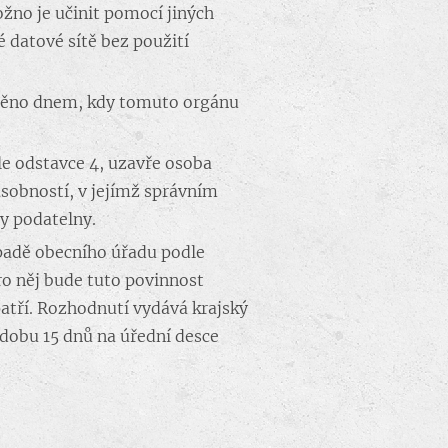
no je učinit pomocí jiných
 datové sítě bez použití
činěno dnem, kdy tomuto orgánu
le odstavce 4, uzavře osoba
působností, v jejímž správním
y podatelny.
ípadě obecního úřadu podle
ro něj bude tuto povinnost
atří. Rozhodnutí vydává krajský
dobu 15 dnů na úřední desce