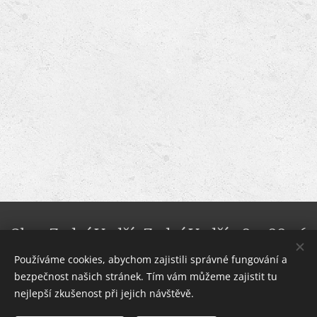
Obec Zadní Vydří, Zadní Vydří 28, 588 56
Telč, tel. +420 724 172 026, e-mail:
Používáme cookies, abychom zajistili správné fungování a
bezpečnost našich stránek. Tím vám můžeme zajistit tu
ozvyd@volny.cz
nejlepší zkušenost při jejich návštěvě.
© Pavel Ondrák, 2023