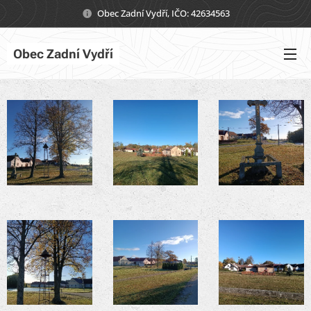
Obec Zadní Vydří, IČO: 42634563
Obec Zadní Vydří